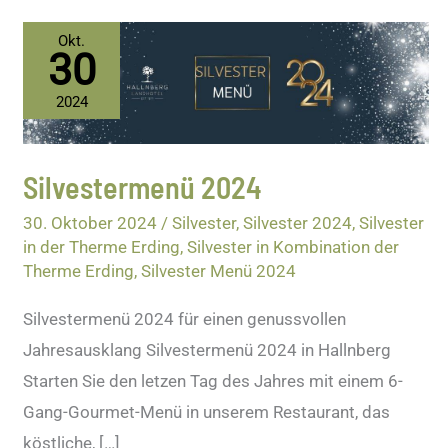
Silvestermenü
Okt.
30
2024
2024
Silvestermenü 2024
30. Oktober 2024
/
Silvester
,
Silvester 2024
,
Silvester
in der Therme Erding
,
Silvester in Kombination der
Therme Erding
,
Silvester Menü 2024
Silvestermenü 2024 für einen genussvollen
Jahresausklang Silvestermenü 2024 in Hallnberg
Starten Sie den letzen Tag des Jahres mit einem 6-
Gang-Gourmet-Menü in unserem Restaurant, das
köstliche, […]