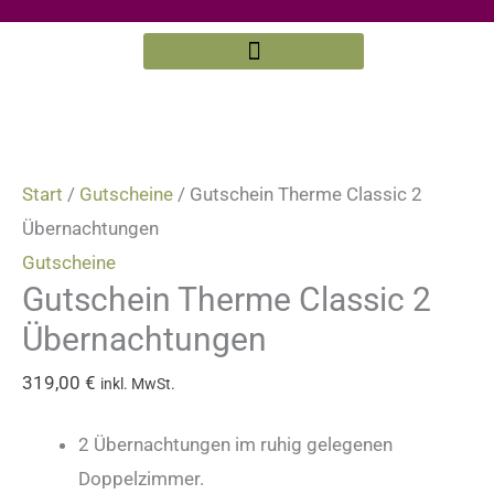
Zum
Inhalt
springen
Gutschein
Gutschein
Therme
Therme
Classic
Classic
Start
/
Gutscheine
/ Gutschein Therme Classic 2
2
2
Übernachtungen
Übernachtungen
Übernachtungen
Gutscheine
Gutschein Therme Classic 2
Menge
Menge
Übernachtungen
319,00
€
inkl. MwSt.
2 Übernachtungen im ruhig gelegenen
Doppelzimmer.