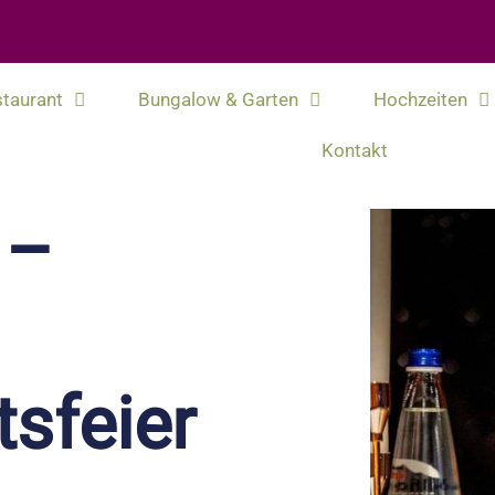
taurant
Bungalow & Garten
Hochzeiten
Kontakt
 –
sfeier