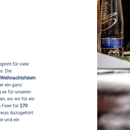
innt für viele
s: Die
r Weihnachtsfeiern
er ein ganz
 es für unseren
, wo wir für ein
 Feier für
270
, was dazugehört:
te und ein