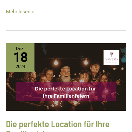
Mehr lesen »
Die
Dez.
18
perfekte
Location
2024
für
Ihre
Familienfeiern
Die perfekte Location für Ihre