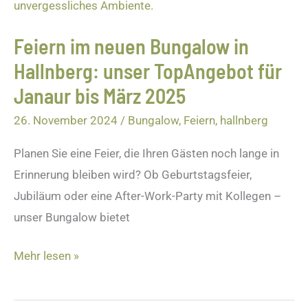
Bungalow
in
Feiern im neuen Bungalow in
Hallnberg:
Hallnberg: unser TopAngebot für
unser
TopAngebot
Janaur bis März 2025
für
26. November 2024
/
Bungalow
,
Feiern
,
hallnberg
Janaur
Planen Sie eine Feier, die Ihren Gästen noch lange in
bis
Erinnerung bleiben wird? Ob Geburtstagsfeier,
März
Jubiläum oder eine After-Work-Party mit Kollegen –
2025
unser Bungalow bietet
Mehr lesen »